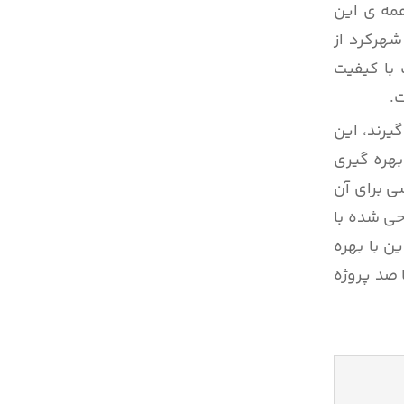
همه ی این
هرکرد از
 با کیفیت
.
یرند، این
بهره گیری
ی برای آن
حی شده با
ن با بهره
 صد پروژه